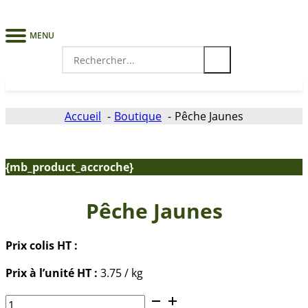
MENU
Search
for:
Accueil
Boutique
Pêche Jaunes
{mb_product_accroche}
Pêche Jaunes
Prix colis HT :
Prix à l’unité HT :
3.75 / kg
quantité