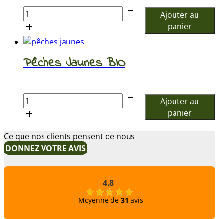
quantité
Ajouter au
de
panier
Pêche
Blanches
Pêches Jaunes BIO
€
quantité
Ajouter au
de
panier
Pêches
Jaunes
Ce que nos clients pensent de nous
BIO
DONNEZ VOTRE AVIS
4.8
Moyenne de
31
avis