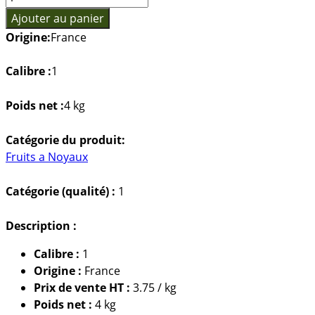
de
Ajouter au panier
Pêche
Origine:
France
Jaunes
Calibre :
1
Poids net :
4 kg
Catégorie du produit:
Fruits a Noyaux
Catégorie (qualité) :
1
Description :
Calibre :
1
Origine :
France
Prix de vente HT :
3.75 / kg
Poids net :
4 kg