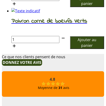
de
panier
Asperge
verte
Poivron corne de boeufs Verts
€
quantité
Ajouter au
de
panier
Poivron
corne
Ce que nos clients pensent de nous
de
DONNEZ VOTRE AVIS
boeufs
Verts
4.8
Moyenne de
31
avis