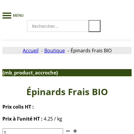
MENU
Search
for:
Accueil
Boutique
Épinards Frais BIO
{mb_product_accroche}
Épinards Frais BIO
Prix colis HT :
Prix à l’unité HT :
4.25 / kg
quantité