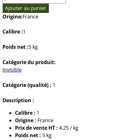
de
Ajouter au panier
Épinards
Origine:
France
Frais
BIO
Calibre :
1
Poids net :
5 kg
Catégorie du produit:
Invisible
Catégorie (qualité) :
1
Description :
Calibre :
1
Origine :
France
Prix de vente HT :
4.25 / kg
Poids net :
5 kg