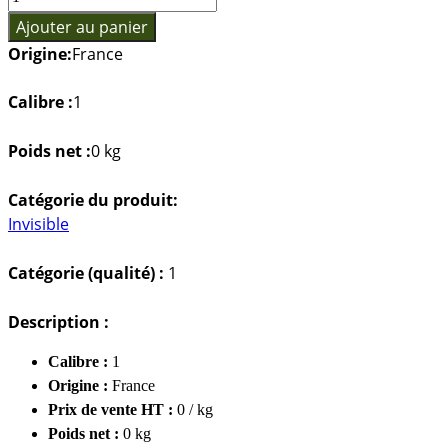
de
Ajouter au panier
Prod
Origine:
France
81
Calibre :
1
Poids net :
0 kg
Catégorie du produit:
Invisible
Catégorie (qualité) :
1
Description :
Calibre :
1
Origine :
France
Prix de vente HT :
0 / kg
Poids net :
0 kg