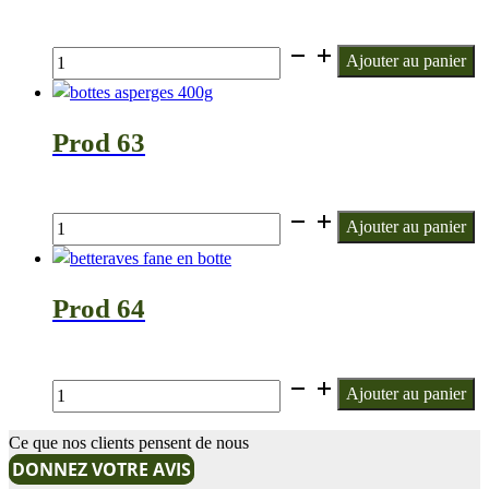
€
quantité
Ajouter au panier
de
Prod
19
Prod 63
€
quantité
Ajouter au panier
de
Prod
63
Prod 64
€
quantité
Ajouter au panier
de
Prod
Ce que nos clients pensent de nous
64
DONNEZ VOTRE AVIS