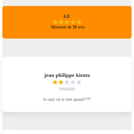
4.8
Moyenne de
31
avis
jean philippe kientz
18/03/2026
le cury on le met quand????