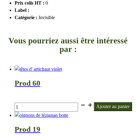
Prix colis HT :
0
Label :
Catégorie :
Invisible
Vous pourriez aussi être intéressé
par :
Prod 60
€
quantité
Ajouter au panier
de
Prod
60
Prod 19