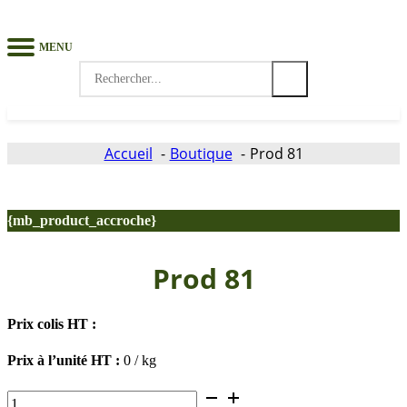
MENU
Search
for:
Accueil
Boutique
Prod 81
{mb_product_accroche}
Prod 81
Prix colis HT :
Prix à l’unité HT :
0 / kg
quantité