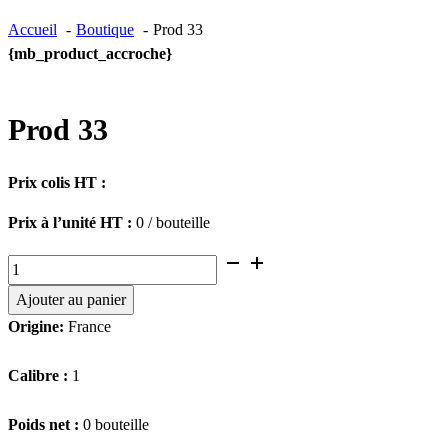
Accueil
Boutique
Prod 33
{mb_product_accroche}
Prod 33
Prix colis HT :
Prix à l’unité HT :
0 / bouteille
quantité
de
Ajouter au panier
Prod
Origine:
France
33
Calibre :
1
Poids net :
0 bouteille