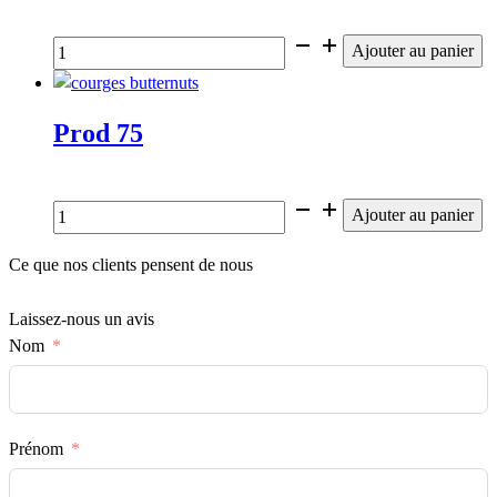
€
quantité
Ajouter au panier
de
Prod
25
Prod 75
€
quantité
Ajouter au panier
de
Prod
Ce que nos clients pensent de nous
75
Laissez-nous un avis
Nom
Prénom