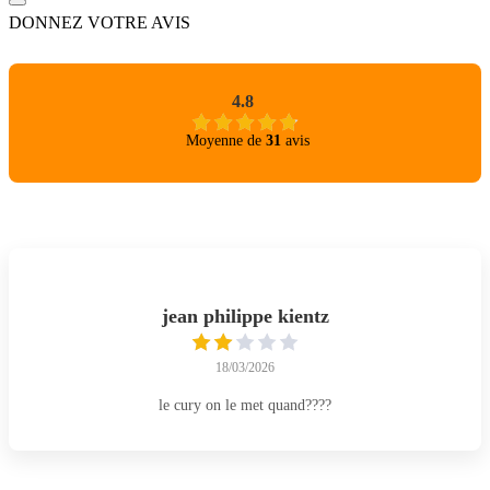
DONNEZ VOTRE AVIS
4.8
Moyenne de
31
avis
jean philippe kientz
18/03/2026
le cury on le met quand????