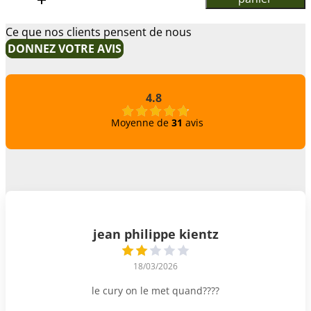
Artichaut
violet
Ce que nos clients pensent de nous
petit*34
DONNEZ VOTRE AVIS
4.8
Moyenne de
31
avis
jean philippe kientz
18/03/2026
le cury on le met quand????