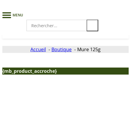
MENU
Search
for:
Accueil
Boutique
Mure 125g
{mb_product_accroche}