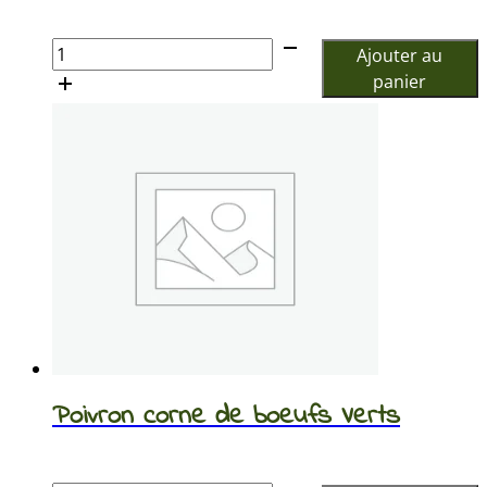
€
quantité
Ajouter au
de
panier
Choux
Blanc
Poivron corne de boeufs Verts
€