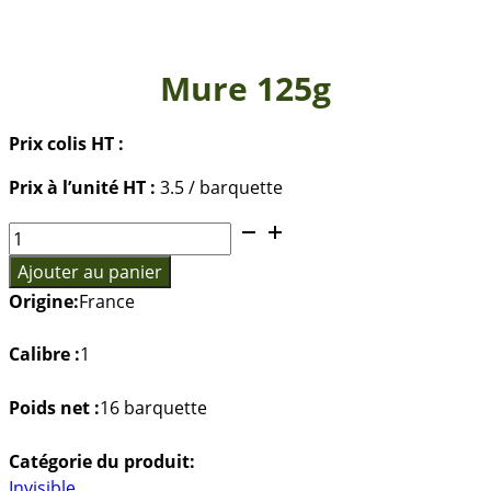
Mure 125g
Prix colis HT :
Prix à l’unité HT :
3.5 / barquette
quantité
de
Ajouter au panier
Mure
Origine:
France
125g
Calibre :
1
Poids net :
16 barquette
Catégorie du produit:
Invisible