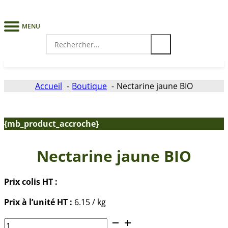
MENU
Search
for:
Accueil
Boutique
Nectarine jaune BIO
{mb_product_accroche}
Nectarine jaune BIO
Prix colis HT :
Prix à l’unité HT :
6.15 / kg
quantité