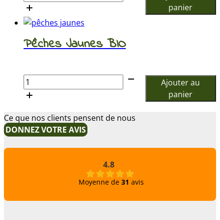
de
panier
Pêche
Jaunes
Pêches Jaunes BIO
€
quantité
Ajouter au
de
panier
Pêches
Jaunes
Ce que nos clients pensent de nous
BIO
DONNEZ VOTRE AVIS
4.8
Moyenne de
31
avis