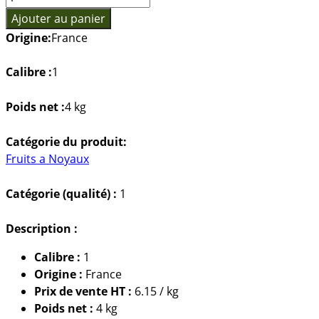
de
Ajouter au panier
Nectarine
Origine:
France
jaune
BIO
Calibre :
1
Poids net :
4 kg
Catégorie du produit:
Fruits a Noyaux
Catégorie (qualité) :
1
Description :
Calibre :
1
Origine :
France
Prix de vente HT :
6.15 / kg
Poids net :
4 kg