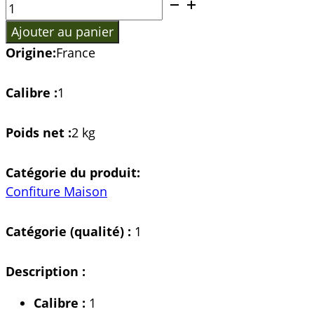
quantité
de
Ajouter au panier
MYRTILLE
Origine:
France
DE
CULTURE
Calibre :
1
BIO
Poids net :
2 kg
Catégorie du produit:
Confiture Maison
Catégorie (qualité) :
1
Description :
Calibre :
1