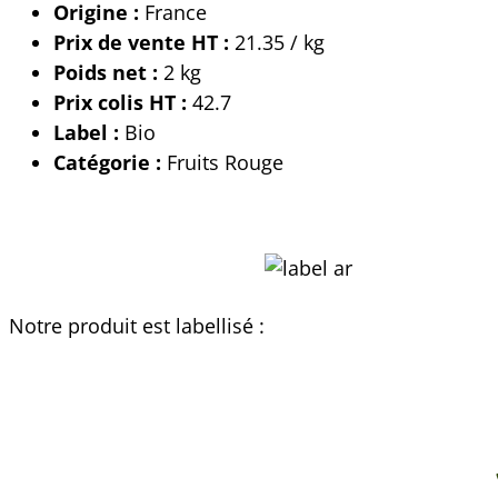
Origine :
France
Prix de vente HT :
21.35 / kg
Poids net :
2 kg
Prix colis HT :
42.7
Label :
Bio
Catégorie :
Fruits Rouge
Notre produit est labellisé :