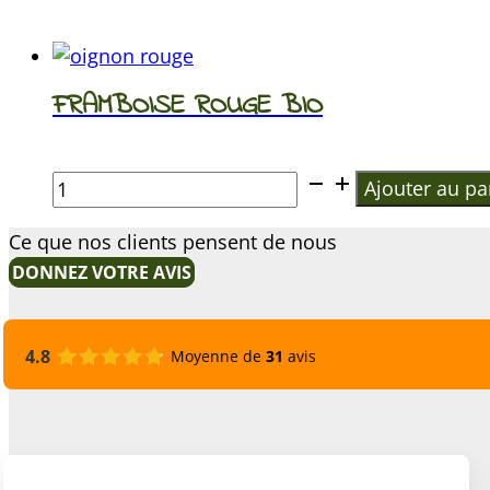
FRAMBOISE ROUGE BIO
€
quantité
Ajouter au pa
de
Ce que nos clients pensent de nous
FRAMBOISE
ROUGE
DONNEZ VOTRE AVIS
BIO
4.8
Moyenne de
31
avis