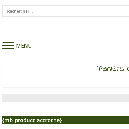
Search
for:
MENU
Paniers 
{mb_product_accroche}