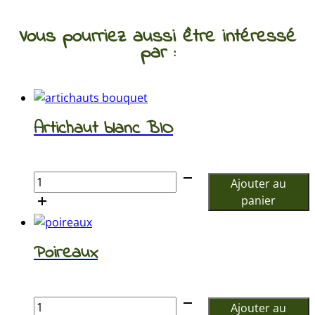
Vous pourriez aussi être intéressé
par :
Artichaut blanc BIO
€
quantité
Ajouter au
de
panier
Artichaut
blanc
BIO
Poireaux
€
quantité
Ajouter au