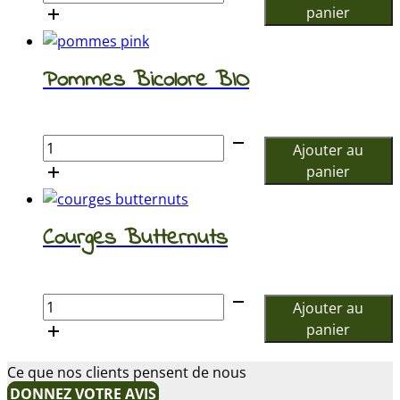
de
panier
Poireaux
Pommes Bicolore BIO
€
quantité
Ajouter au
de
panier
Pommes
Bicolore
BIO
Courges Butternuts
€
quantité
Ajouter au
de
panier
Courges
Butternuts
Ce que nos clients pensent de nous
DONNEZ VOTRE AVIS