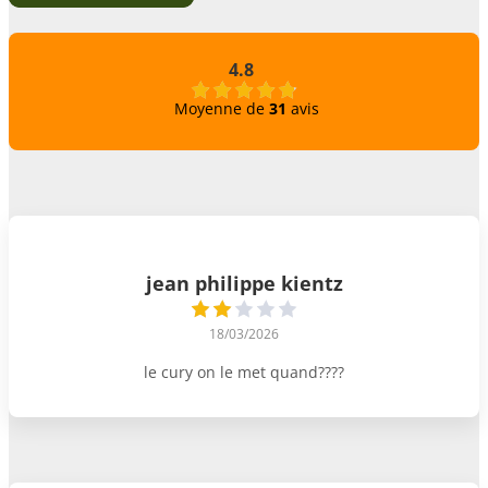
4.8
Moyenne de
31
avis
jean philippe kientz
18/03/2026
le cury on le met quand????