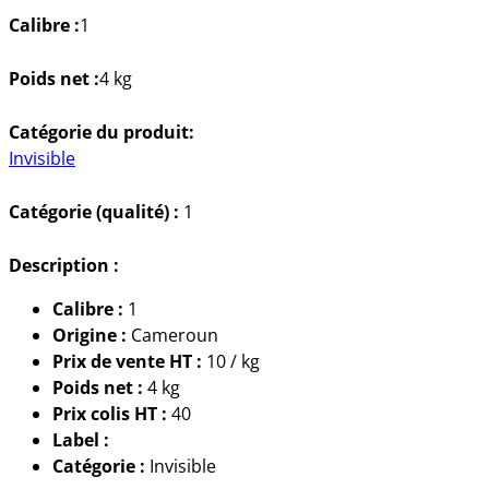
Cameroun
Calibre :
1
(avion)
Poids net :
4 kg
Catégorie du produit:
Invisible
Catégorie (qualité) :
1
Description :
Calibre :
1
Origine :
Cameroun
Prix de vente HT :
10 / kg
Poids net :
4 kg
Prix colis HT :
40
Label :
Catégorie :
Invisible