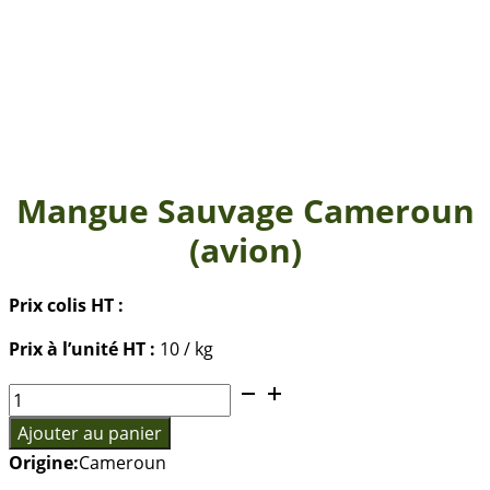
Mangue Sauvage Cameroun
(avion)
Prix colis HT :
Prix à l’unité HT :
10 / kg
quantité
de
Ajouter au panier
Mangue
Origine:
Cameroun
Sauvage