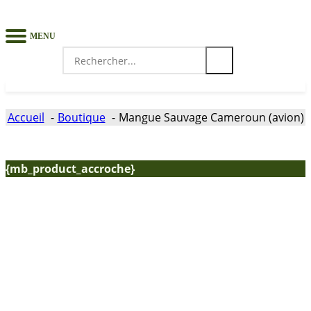
MENU
Search
for:
Accueil
Boutique
Mangue Sauvage Cameroun (avion)
{mb_product_accroche}