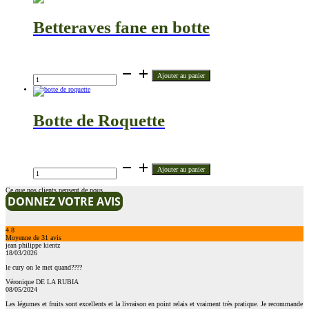
500g
botte
Betteraves fane en botte
€
quantité
Ajouter au panier
de
Betteraves
fane
en
botte
Botte de Roquette
€
quantité
Ajouter au panier
de
Botte
de
Ce que nos clients pensent de nous
Roquette
DONNEZ VOTRE AVIS
4.8
Moyenne de
31
avis
jean philippe kientz
18/03/2026
le cury on le met quand????
Véronique DE LA RUBIA
08/05/2024
Les légumes et fruits sont excellents et la livraison en point relais et vraiment très pratique. Je recommande