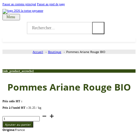
Passer au contenu principal
Passer au pied de page
Menu
Accueil
Search
for:
Nos produits
Grossiste
Accueil
Boutique
Pommes Ariane Rouge BIO
Qui sommes-nous ?
{mb_product_accroche}
Actualités
Pommes Ariane Rouge BIO
Contactez-nous
Prix colis HT :
Prix à l’unité HT :
31.25 / kg
quantité
de
Pommes
Ariane
Ajouter au panier
Rouge
Origine:
France
BIO