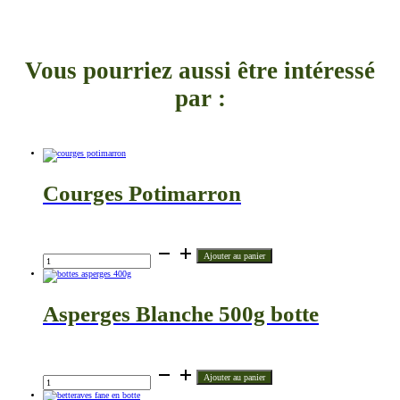
Vous pourriez aussi être intéressé
par :
Courges Potimarron
€
quantité
Ajouter au panier
de
Courges
Potimarron
Asperges Blanche 500g botte
€
quantité
Ajouter au panier
de
Asperges
Blanche