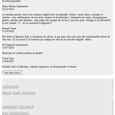
la tortue paysanne.
Marie Helene Sanfourche
22/11/2023
La semaine passée, nous nous sommes régalés avec les épinards, blettes, choux fleurs, poireaux et
carottes...tous sublimateurs de nos plats simples et réconfortants : blanquette de veaux, bourguignons,
gratins, quiches aux légumes...sans parler des oranges de Sicile (1 par jour pour l énergie et en préventif!)
Et des salades..!!!...on va continuer à déguster!!!
Renaud Venet
31/10/2023
Des fruits et légumes frais et savoureux de saison, et pas plus chers que ceux des supermarchés autour de
chez moi. Et le sourire à la livraison qui change de celui de la caissière fatiguée. Merci
M Françoise bonnemayre
12/07/2023
Beaucoup de variété produits de qualité
Chloé Glps
21/06/2023
Produits frais et délicieux, superbe expérience, je recommande vivement.
Voir plus d'avis
LIVRAISON
Mardi, jeudi, vendredi
PAIEMENT SÉCURISÉ
Visa, Mastercard...