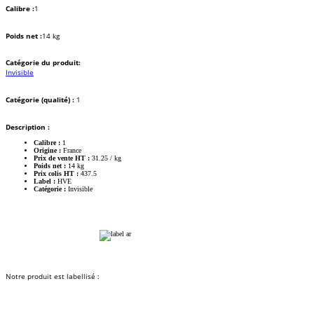
Calibre :
1
Poids net :
14 kg
Catégorie du produit:
Invisible
Catégorie (qualité) :
1
Description :
Calibre :
1
Origine :
France
Prix de vente HT :
31.25 / kg
Poids net :
14 kg
Prix colis HT :
437.5
Label :
HVE
Catégorie :
Invisible
Notre produit est labellisé :