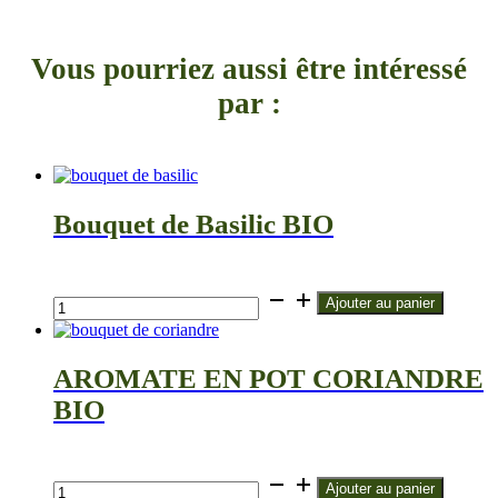
Vous pourriez aussi être intéressé
par :
Bouquet de Basilic BIO
€
quantité
Ajouter au panier
de
Bouquet
de
AROMATE EN POT CORIANDRE
Basilic
BIO
BIO
€
quantité
Ajouter au panier