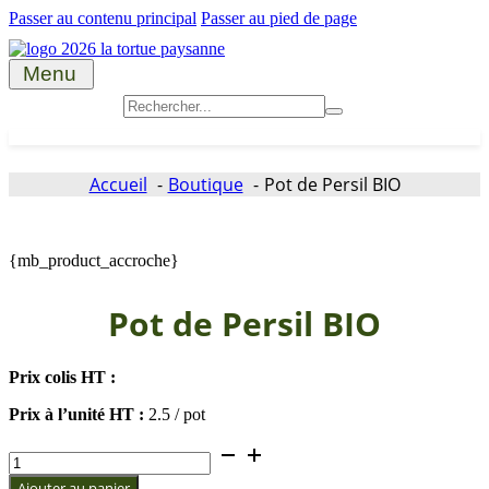
Passer au contenu principal
Passer au pied de page
Menu
Accueil
Search
Nos produits
for:
Grossiste
Qui sommes-nous ?
Accueil
Boutique
Pot de Persil BIO
Actualités
Contactez-nous
{mb_product_accroche}
Pot de Persil BIO
Prix colis HT :
Prix à l’unité HT :
2.5 / pot
quantité
de
Ajouter au panier