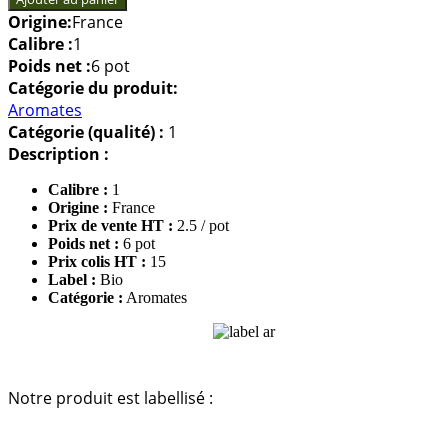
Pot
de
Origine:
France
Persil
Calibre :
1
BIO
Poids net :
6 pot
Catégorie du produit:
Aromates
Catégorie (qualité) :
1
Description :
Calibre :
1
Origine :
France
Prix de vente HT :
2.5 / pot
Poids net :
6 pot
Prix colis HT :
15
Label :
Bio
Catégorie :
Aromates
Notre produit est labellisé :