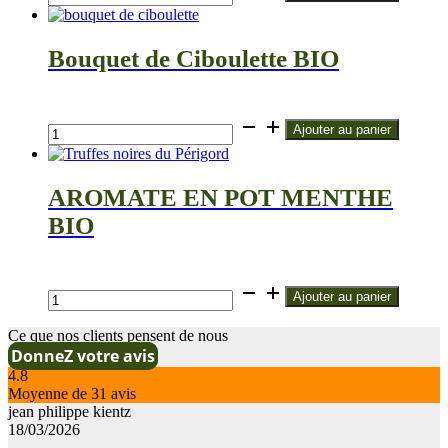
de
AROMATE
EN
Bouquet de Ciboulette BIO
POT
CORIANDRE
BIO
€
quantité
Ajouter au panier
de
Bouquet
de
AROMATE EN POT MENTHE
Ciboulette
BIO
BIO
€
quantité
Ajouter au panier
de
AROMATE
Ce que nos clients pensent de nous
EN
DonneZ votre avis
POT
4.8
MENTHE
Moyenne de
31
avis
BIO
jean philippe kientz
18/03/2026