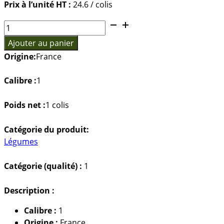
Prix à l’unité HT :
24.6 / colis
quantité
de
Ajouter au panier
CONCOMBRE
Origine:
France
LONG
LISSE
Calibre :
1
BIO
Poids net :
1 colis
Catégorie du produit:
Légumes
Catégorie (qualité) :
1
Description :
Calibre :
1
Origine :
France