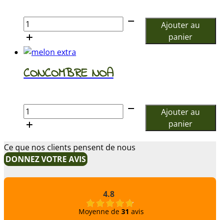
€
quantité
Ajouter au
de
panier
Carottes
primeur
BIO
CONCOMBRE NOA
€
quantité
Ajouter au
de
panier
CONCOMBRE
NOA
Ce que nos clients pensent de nous
DONNEZ VOTRE AVIS
4.8
Moyenne de
31
avis