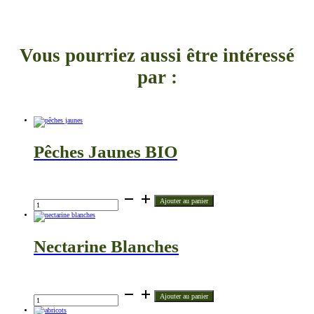
Vous pourriez aussi être intéressé
par :
Pêches Jaunes BIO
€
quantité
Ajouter au panier
de
Pêches
Jaunes
BIO
Nectarine Blanches
€
quantité
Ajouter au panier
de
Nectarine
Blanches