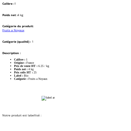
Calibre :
1
Poids net :
4 kg
Catégorie du produit:
Fruits a Noyaux
Catégorie (qualité) :
1
Description :
Calibre :
1
Origine :
France
Prix de vente HT :
6.25 / kg
Poids net :
4 kg
Prix colis HT :
25
Label :
Bio
Catégorie :
Fruits a Noyaux
Notre produit est labellisé :