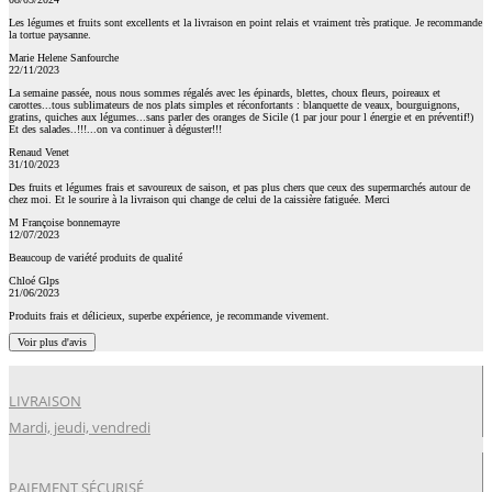
Les légumes et fruits sont excellents et la livraison en point relais et vraiment très pratique. Je recommande
la tortue paysanne.
Marie Helene Sanfourche
22/11/2023
La semaine passée, nous nous sommes régalés avec les épinards, blettes, choux fleurs, poireaux et
carottes...tous sublimateurs de nos plats simples et réconfortants : blanquette de veaux, bourguignons,
gratins, quiches aux légumes...sans parler des oranges de Sicile (1 par jour pour l énergie et en préventif!)
Et des salades..!!!...on va continuer à déguster!!!
Renaud Venet
31/10/2023
Des fruits et légumes frais et savoureux de saison, et pas plus chers que ceux des supermarchés autour de
chez moi. Et le sourire à la livraison qui change de celui de la caissière fatiguée. Merci
M Françoise bonnemayre
12/07/2023
Beaucoup de variété produits de qualité
Chloé Glps
21/06/2023
Produits frais et délicieux, superbe expérience, je recommande vivement.
Voir plus d'avis
LIVRAISON
Mardi, jeudi, vendredi
PAIEMENT SÉCURISÉ