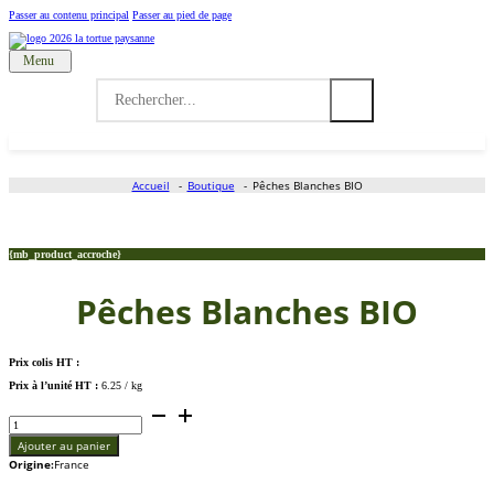
Passer au contenu principal
Passer au pied de page
Menu
Accueil
Search
for:
Nos produits
Grossiste
Accueil
Boutique
Pêches Blanches BIO
Qui sommes-nous ?
{mb_product_accroche}
Actualités
Pêches Blanches BIO
Contactez-nous
Prix colis HT :
Prix à l’unité HT :
6.25 / kg
quantité
de
Pêches
Blanches
Ajouter au panier
BIO
Origine:
France