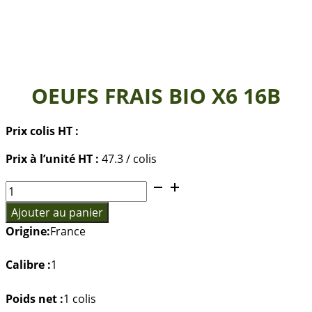
OEUFS FRAIS BIO X6 16B
Prix colis HT :
Prix à l’unité HT :
47.3 / colis
quantité
de
Ajouter au panier
OEUFS
Origine:
France
FRAIS
BIO
Calibre :
1
X6
16B
Poids net :
1 colis