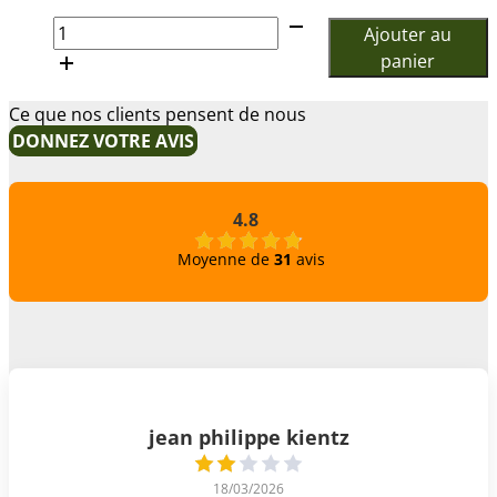
quantité
Ajouter au
de
panier
CONCOMBRE
LONG
Ce que nos clients pensent de nous
LISSE
DONNEZ VOTRE AVIS
BIO
4.8
Moyenne de
31
avis
jean philippe kientz
18/03/2026