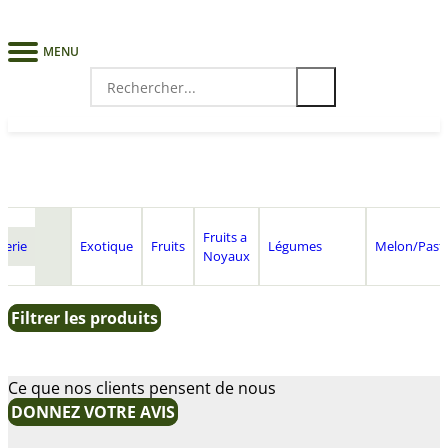
MENU
Search
for:
Fruits a
cerie
Exotique
Fruits
Légumes
Melon/Past
Noyaux
Filtrer les produits
Ce que nos clients pensent de nous
DONNEZ VOTRE AVIS