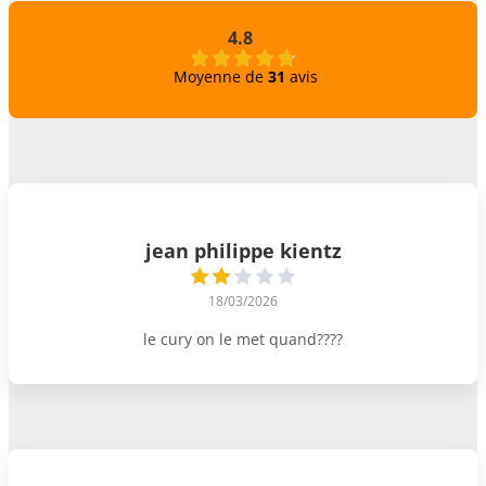
4.8
Moyenne de
31
avis
jean philippe kientz
18/03/2026
le cury on le met quand????