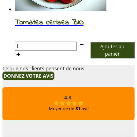
Tomates cerises BIO
€
quantité
Ajouter au
de
panier
Tomates
cerises
Ce que nos clients pensent de nous
BIO
DONNEZ VOTRE AVIS
4.8
Moyenne de
31
avis