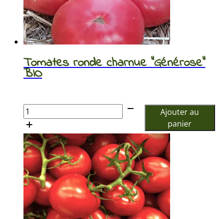
Tomates ronde charnue “Générose”
BIO
€
quantité
Ajouter au
de
panier
Tomates
ronde
charnue
"Générose"
BIO